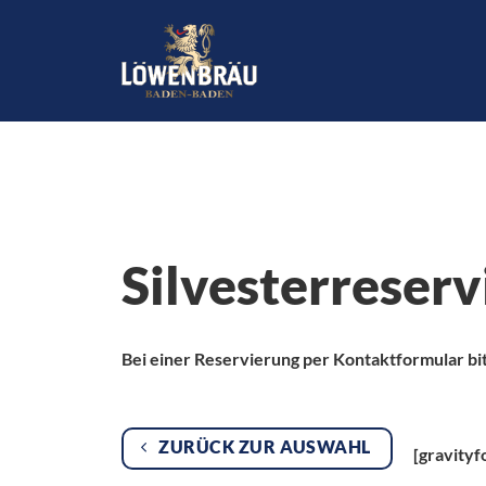
Zum
Inhalt
springen
Silvesterreser
Bei einer Reservierung per Kontaktformular bit
ZURÜCK ZUR AUSWAHL
[gravityfo